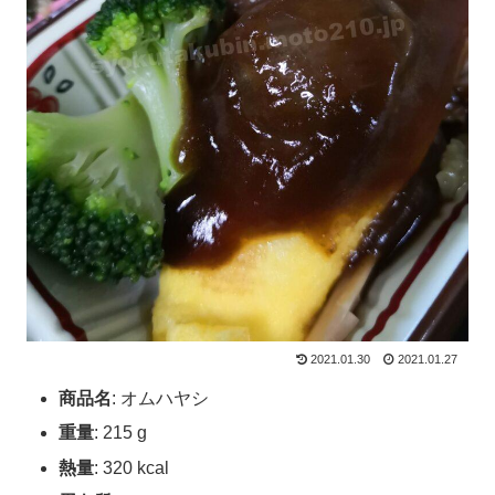
2021.01.30
2021.01.27
商品名
: オムハヤシ
重量
: 215 g
熱量
: 320 kcal