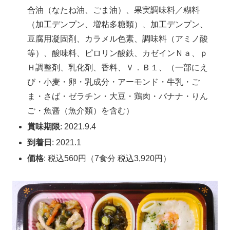
合油（なたね油、ごま油）、果実調味料／糊料
（加工デンプン、増粘多糖類）、加工デンプン、
豆腐用凝固剤、カラメル色素、調味料（アミノ酸
等）、酸味料、ピロリン酸鉄、カゼインＮａ、ｐ
Ｈ調整剤、乳化剤、香料、Ｖ．Ｂ１、（一部にえ
び・小麦・卵・乳成分・アーモンド・牛乳・ご
ま・さば・ゼラチン・大豆・鶏肉・バナナ・りん
ご・魚醤（魚介類）を含む）
賞味期限
: 2021.9.4
到着日
: 2021.1
価格
: 税込560円（7食分 税込3,920円）