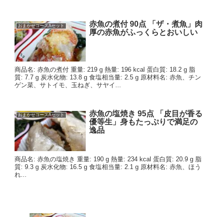
赤魚の煮付 90点 「ザ・煮魚」肉
おまかせコースAセット
厚の赤魚がふっくらとおいしい
商品名: 赤魚の煮付 重量: 219 g 熱量: 196 kcal 蛋白質: 18.2 g 脂
質: 7.7 g 炭水化物: 13.8 g 食塩相当量: 2.5 g 原材料名: 赤魚、チン
ゲン菜、サトイモ、玉ねぎ、サヤイ...
赤魚の塩焼き 95点 「皮目が香る
おまかせコースAセット
優等生」身もたっぷりで満足の
逸品
商品名: 赤魚の塩焼き 重量: 190 g 熱量: 234 kcal 蛋白質: 20.9 g 脂
質: 9.3 g 炭水化物: 16.5 g 食塩相当量: 2.1 g 原材料名: 赤魚、ほう
れ...