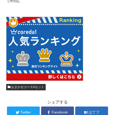
で85点。
おまかせコースAセット
シェアする
Twitter
Facebook
はてブ