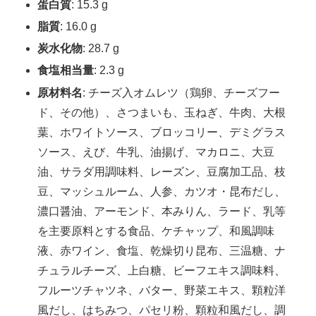
蛋白質
: 15.3 g
脂質
: 16.0 g
炭水化物
: 28.7 g
食塩相当量
: 2.3 g
原材料名
: チーズ入オムレツ（鶏卵、チーズフー
ド、その他）、さつまいも、玉ねぎ、牛肉、大根
葉、ホワイトソース、ブロッコリー、デミグラス
ソース、えび、牛乳、油揚げ、マカロニ、大豆
油、サラダ用調味料、レーズン、豆腐加工品、枝
豆、マッシュルーム、人参、カツオ・昆布だし、
濃口醤油、アーモンド、本みりん、ラード、乳等
を主要原料とする食品、ケチャップ、和風調味
液、赤ワイン、食塩、乾燥切り昆布、三温糖、ナ
チュラルチーズ、上白糖、ビーフエキス調味料、
フルーツチャツネ、バター、野菜エキス、顆粒洋
風だし、はちみつ、パセリ粉、顆粒和風だし、調