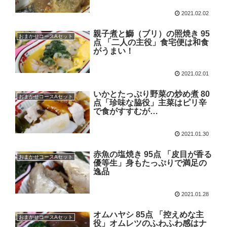
2021.02.02
親子煮と鰤（ブリ）の照焼き 95
おまかせコースAセット
点 「二人の主役」食宅便は和食
がうまい！
2021.02.01
いかとたっぷり野菜の炒め煮 80
おまかせコースAセット
点「珍味な脇役」主菜はピリ辛
で食がすすむが…
2021.01.30
赤魚の塩焼き 95点 「皮目が香る
おまかせコースAセット
優等生」身もたっぷりで満足の
逸品
2021.01.28
オムハヤシ 85点 「控えめな主
おまかせコースAセット
役」オムレツのふわふわ感はナ