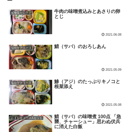
牛肉の味噌煮込みとあさりの卵
低糖質セレクト
とじ
2021.06.08
鯖（サバ）のおろしあん
塩分ケアコース
2021.05.09
鯵（アジ）のたっぷりキノコと
塩分ケアコース
根菜添え
2021.05.08
鯖（サバ）の味噌煮 100点 「急
おまかせコースAセット
襲、チャーシュー」思わぬ伏兵
に消えた白飯