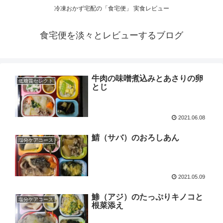
冷凍おかず宅配の「食宅便」 実食レビュー
食宅便を淡々とレビューするブログ
牛肉の味噌煮込みとあさりの卵
低糖質セレクト
とじ
2021.06.08
鯖（サバ）のおろしあん
塩分ケアコース
2021.05.09
鯵（アジ）のたっぷりキノコと
塩分ケアコース
根菜添え