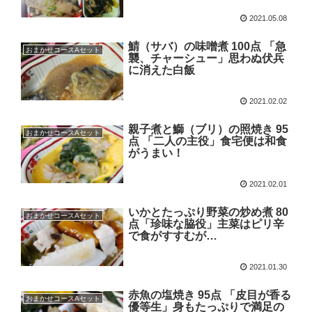
2021.05.08
鯖（サバ）の味噌煮 100点 「急
おまかせコースAセット
襲、チャーシュー」思わぬ伏兵
に消えた白飯
2021.02.02
親子煮と鰤（ブリ）の照焼き 95
おまかせコースAセット
点 「二人の主役」食宅便は和食
がうまい！
2021.02.01
いかとたっぷり野菜の炒め煮 80
おまかせコースAセット
点「珍味な脇役」主菜はピリ辛
で食がすすむが…
2021.01.30
赤魚の塩焼き 95点 「皮目が香る
おまかせコースAセット
優等生」身もたっぷりで満足の